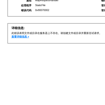
MapRequestHandler
通知
物
StaticFile
处理程序
登
0x80070002
错误代码
登
详细信息:
此错误表明文件或目录在服务器上不存在。请创建文件或目录并重新尝试请求。
查看详细信息 »