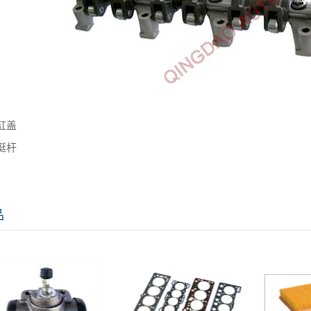
缸盖
挺杆
品