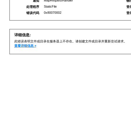
MapRequestHandler
通知
物
StaticFile
处理程序
登
0x80070002
错误代码
登
详细信息:
此错误表明文件或目录在服务器上不存在。请创建文件或目录并重新尝试请求。
查看详细信息 »