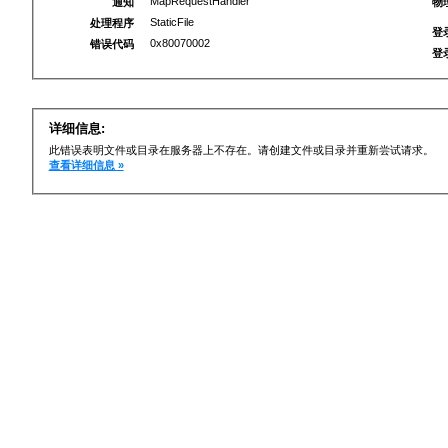
MapRequestHandler
通知
物
StaticFile
处理程序
登
0x80070002
错误代码
登
详细信息:
此错误表明文件或目录在服务器上不存在。请创建文件或目录并重新尝试请求。
查看详细信息 »