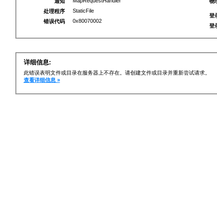
MapRequestHandler
通知
物
StaticFile
处理程序
登
0x80070002
错误代码
登
详细信息:
此错误表明文件或目录在服务器上不存在。请创建文件或目录并重新尝试请求。
查看详细信息 »